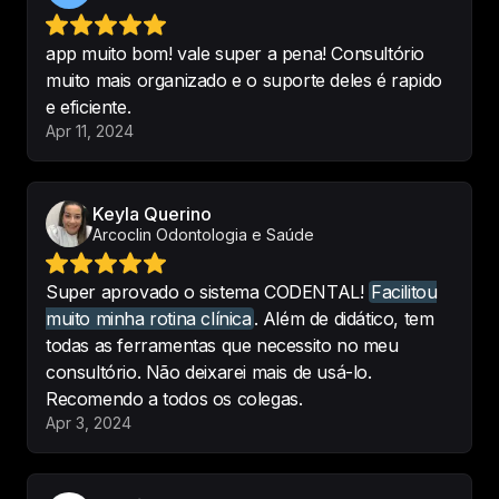
app muito bom! vale super a pena! Consultório
Codental: moderno, prático e 
muito mais organizado e o suporte deles é rapido
eficiente!

e eficiente.
Saímos do papel para o software e 
Apr 11, 2024
ele tem nos atendido muito bem! A 
equipe de apoio têm muita 
prontidão. Josi, uma querida, que 
Keyla Querino
sempre está a disposição para tirar 
Arcoclin Odontologia e Saúde
dúvidas.
Super aprovado o sistema CODENTAL!
Facilitou
-
Pedro Lopes
muito minha rotina clínica
. Além de didático, tem
todas as ferramentas que necessito no meu
consultório. Não deixarei mais de usá-lo.
Recomendo a todos os colegas.
Gosto muito do programa. uso 
Apr 3, 2024
desde Agosto de 2019, 
suporte 
muito bom
. receitas, atestados, 
agendamentos super práticos, e a 