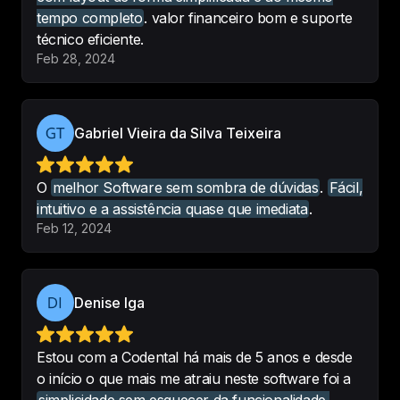
tempo completo
. valor financeiro bom e suporte
Codental é um sistema simples e 
técnico eficiente.
útil, com as informações 
Feb 28, 2024
necessárias que precisamos e fácil 
de aprender. Sempre estão com 
novidades para agregar ainda mais 
Gabriel Vieira da Silva Teixeira
o sistema para agilizar nosso dia a 
dia e 
o suporte é maravilhoso
. 
Super recomendo.
O
melhor Software sem sombra de dúvidas
.
Fácil,
intuitivo e a assistência quase que imediata
.
-
Simone Souza
•
Oller Martins
Feb 12, 2024
Odontologia
Denise Iga
Estava buscando um softaware 
completo e de facil manuseio, ja 
Estou com a Codental há mais de 5 anos e desde
tinha testado outros diversos e me 
o início o que mais me atraiu neste software foi a
encontrei na Codental, super 