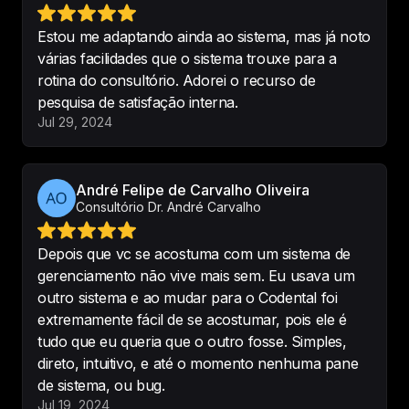
Estética e Reabilitação Oral
Estou me adaptando ainda ao sistema, mas já noto
várias facilidades que o sistema trouxe para a
rotina do consultório. Adorei o recurso de
Migrei para o Codental, após 
pesquisa de satisfação interna.
alguns problemas com o software 
Jul 29, 2024
anterior de outra empresa.  Estou 
extremamente satisfeito. Fácil 
utilização e excelentes 
André Felipe de Carvalho Oliveira
ferramentas.
Consultório Dr. André Carvalho
-
Almir Feitosa
Depois que vc se acostuma com um sistema de
gerenciamento não vive mais sem. Eu usava um
outro sistema e ao mudar para o Codental foi
Ótimo sistema odontológico! 
extremamente fácil de se acostumar, pois ele é
Prático, moderno, intuitivo. E o 
tudo que eu queria que o outro fosse. Simples,
suporte é sempre rápido e 
direto, intuitivo, e até o momento nenhuma pane
resolutivo! Sou dentista, já testei 
de sistema, ou bug.
mais de um sistema e esse foi o 
Jul 19, 2024