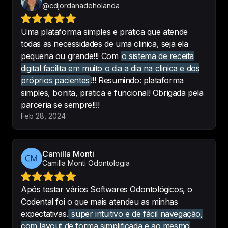
registros. E 
também suporte da 
@cdjordanadeholanda
equipe que nos atende pronto e 
rápido
. Estão de parabéns!
Uma plataforma simples e pratica que atende
-
Dra Sabrina Ariele
todas as necessidades de uma clinica, seja ela
pequena ou grande!!! Com
o sistema de receita
digital facilita em muito o dia a dia na clinica e dos
próprios pacientes
!!! Resumindo: plataforma
simples, bonita, pratica e funcional! Obrigada pela
Pesquisei bastante sobre 
parceria se sempre!!!!
softwares odontológicos e escolhi 
Feb 28, 2024
o Codental. Foi uma escolha muito 
acertada. Estou satisfeito com o 
sistema, facilita muito a minha vida 
Camilla Monti
e a vida da minha secretária. Sem 
Camilla Monti Odontologia
falar que está em constante 
evolução. Uso e recomendo!
Após testar vários Softwares Odontológicos, o
-
Auremir Melo
Codental foi o que mais atendeu as minhas
expectativas.
super intuitivo e de fácil navegação,
com layout de forma simplificada e ao mesmo