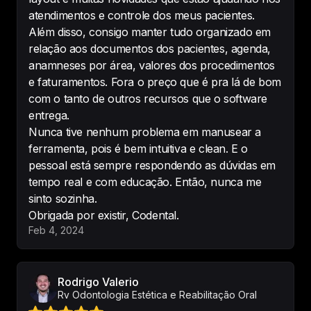
Melhor sistema odontológico, 
atendimentos e controle dos meus pacientes.
prático, fácil.... 
O Atendimento é 
Além disso, consigo manter tudo organizado em
perfeito dos consultores!
relação aos documentos dos pacientes, agenda,
anamneses por área, valores dos procedimentos
-
Priscilla Edyr Faria Le Draper
e faturamentos. Fora o preço que é pra lá de bom
com o tanto de outros recursos que o software
entrega.
Nunca tive nenhum problema em manusear a
Sistema muito bom, intuitivo e fácil 
ferramenta, pois é bem intuitiva e clean. E o
manuseio .

pessoal está sempre respondendo as dúvidas em
suporte sempre muito atencioso e 
tempo real e com educação. Então, nunca me
disposto.

sinto sozinha.
maravilhoso.
Obrigada por existir, Codental.
-
pamela tamires
Feb 4, 2024
Rodrigo Valerio
Rv Odontologia Estética e Reabilitação Oral
Sem comparação, a ferramenta de 