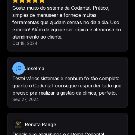
Gosto muito do sistema da Codental. Prático,
SISTEMA MUITO INTUITIVO, DE 
simples de manusear e fornece muitas
FÁCIL UTILIZAÇÃO, CONSTA COM 
ferramentas que ajudam demais no dia a dia. Uso
TODOS OS PROCEDIMENTOS E 
e indico! Além da equipe ser rápida e atenciosa no
FERRAMENTES QUE UTILIZO 
atendimento ao cliente.
DIARIAMENTE NO CONSULTÓRIO.
Oct 18, 2024
-
VANESSA
Joselma
Testei vários sistemas e nenhum foi tão completo
Interface limpa, simples e 
quanto o Codental, consegue responder tudo que
eficiente.
preciso pra realizar a gestão da clínica, perfeito.
Fácil de usar!

Sep 27, 2024
Sempre atualizando e com uma 
boa assistência operacional.

Recomendo!
Renata Rangel
-
Karina Melo
•
Karina Melo Odontologia
Depois que adquirimos o sistema Codental