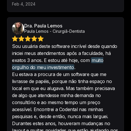
Feb 4, 2024
Agradeço à empresa por 
Dra. Paula Lemos
incentivar e apoiar meu 
Paula Lemos - Cirurgiã-Dentista
desenvolvimento profissional 
contínuo.  :)
Sou usuária deste software incrível desde quando
-
Paula Trombini
iniciei meus atendimentos após a faculdade, há
exatos 3 anos. E estou até hoje, com
muito
orgulho do meu investimento
.
Eu estava a procura de um software que me
livrasse de papéis, porque não tinha espaço no
Já usava outro sistema , mas o 
local em que eu alugava. Mas também precisava
Codental vem surpreendendo com 
de algo que atendesse minha demanda no
inovação associada a praticidade.
consultório e ao mesmo tempo um preço
-
Renata de Siqueira Fernandes Mulim
acessível. Encontrei a Codental nas minhas
pesquisas e, desde então, nunca mais larguei.
Durantes estes anos, houveram mudanças no
layout e muitas novidades que estão ajudando nos