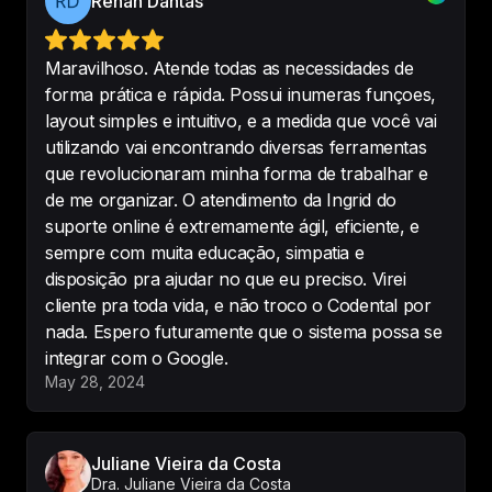
Renan Dantas
@luanabarros.odontologia
Maravilhoso. Atende todas as necessidades de
forma prática e rápida. Possui inumeras funçoes,
layout simples e intuitivo, e a medida que você vai
Eu gosto muito do Codental, tem 
utilizando vai encontrando diversas ferramentas
tudo, ou quase tudo, o que preciso 
que revolucionaram minha forma de trabalhar e
em um sistema odontológico e 
de me organizar. O atendimento da Ingrid do
com um custo maravilhoso. 

suporte online é extremamente ágil, eficiente, e
Sistema sempre em evolução,
sempre com muita educação, simpatia e
amei a nova prescrição 
disposição pra ajudar no que eu preciso. Virei
inteligente.
cliente pra toda vida, e não troco o Codental por
-
Cínthia Egg
nada. Espero futuramente que o sistema possa se
integrar com o Google.
May 28, 2024
Super indico esse software, pela 
Juliane Vieira da Costa
praticidade da plataforma que é 
Dra. Juliane Vieira da Costa