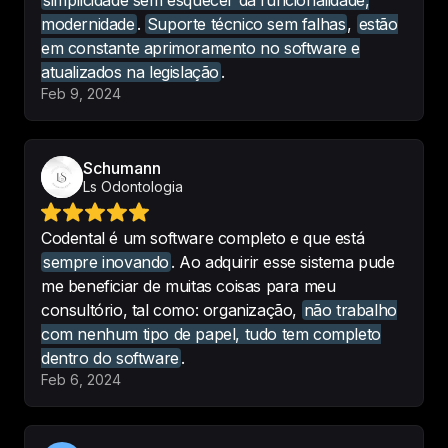
simplicidade sem esquecer da funcionalidade,
intuitivo e não deixa nada a 
modernidade
.
Suporte técnico sem falhas
,
estão
desejar, além da praticidade das 
em constante aprimoramento no software e
assinaturas digitais, receituarios, 
atualizados na legislação
.
documentos. Excelente escolha!!!!
Feb 9, 2024
-
Viviany Openheimer
Schumann
Ls Odontologia
Excelente sistema. Atende bem 
Codental é um software completo e que está
todas as minhas necessidades. 
sempre inovando
. Ao adquirir esse sistema pude
Super indico!!
me beneficiar de muitas coisas para meu
-
Mirla Herrmann
consultório, tal como: organização,
não trabalho
com nenhum tipo de papel, tudo tem completo
dentro do software
.
Feb 6, 2024
Tem tudo que preciso e uma 
assistência maravilhosa.  