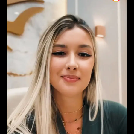
Software extremamente completo! 
Sempre inovando, zelando pela 
experiencia dos clientes.
-
Thiago Beltrão
Agradeço à empresa por 
incentivar e apoiar meu 
desenvolvimento profissional 
contínuo.  :)
-
Paula Trombini