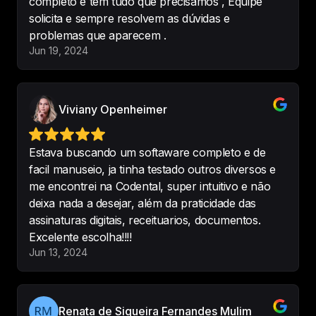
completo e tem tudo que precisamos , Equipe
-
Centro Odontológico Sorrir mais
solicita e sempre resolvem as dúvidas e
problemas que aparecem .
Jun 19, 2024
A pouco mais de um ano 
implantamos o Codental para 
Viviany Openheimer
complementar nossa gestão. Um 
excelente sistema sempre 
Estava buscando um softaware completo e de
buscando novidades para 
facil manuseio, ja tinha testado outros diversos e
complementar nossas 
me encontrei na Codental, super intuitivo e não
necessidades. Recomendo!!
deixa nada a desejar, além da praticidade das
-
Odontologia Oller Martins
assinaturas digitais, receituarios, documentos.
Excelente escolha!!!!
Jun 13, 2024
O Codental é de facil manuseio, 
plataforma que não te deixa 
Renata de Siqueira Fernandes Mulim