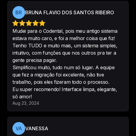
Depois que adquirimos o sistema 
BRUNA FLAVIO DOS SANTOS RIBEIRO
Codental melhorou muito os 
processos de agendamento dos 
nossos pacientes, 
Mudei para o Codental, pois meu antigo sistema
profissionalizando ainda mais o 
estava muito caro, e foi a melhor coisa que fiz!
atendimento.
Tenho TUDO e muito mais, um sistema simples,
-
Renata Rangel
intuitivo, com funções que nos outros pra ter a
gente precisa pagar.
Simplificou muito, tudo num só lugar. A equipe
que fez a migração foi excelente, não tive
trabalho, pois eles fizeram todo o processo.
Super Indico a Codental,  prático, 
Eu super recomendo! Interface limpa, elegante,
intuitivo,  necessário,  o suporte é 
só amor!
excelente , atendimento realizado 
Aug 23, 2024
pela Josi com muito carinho e 
profissionalismo.
-
Sueli Almeida
VANESSA