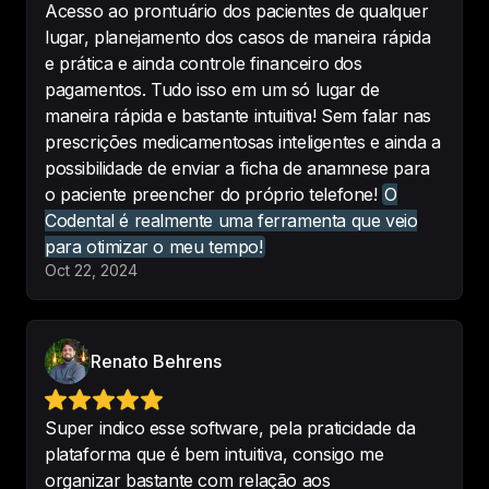
suporte sempre muito atencioso e 
Acesso ao prontuário dos pacientes de qualquer
disposto.

lugar, planejamento dos casos de maneira rápida
maravilhoso.
e prática e ainda controle financeiro dos
-
pamela tamires
pagamentos. Tudo isso em um só lugar de
maneira rápida e bastante intuitiva! Sem falar nas
prescrições medicamentosas inteligentes e ainda a
possibilidade de enviar a ficha de anamnese para
o paciente preencher do próprio telefone!
O
Sem comparação, a ferramenta de 
Codental é realmente uma ferramenta que veio
assinatura digital fez minha clínica 
para otimizar o meu tempo!
dar um passo pro futuro
.
Oct 22, 2024
-
Marcos Schultz
•
MS Odontologia
Renato Behrens
Realmente o codental é 
sensacional! E é muito mais do que 
Super indico esse software, pela praticidade da
prometem! Confio e indico de 
plataforma que é bem intuitiva, consigo me
olhos fechados!!!!!!
organizar bastante com relação aos