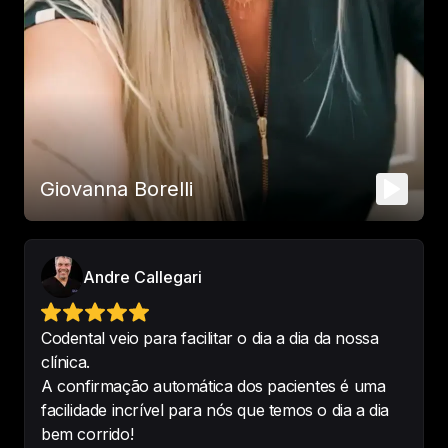
Já usava outro sistema , mas o 
Codental vem surpreendendo com 
inovação associada a praticidade.
-
Renata de Siqueira Fernandes Mulim
Giovanna Borelli
Melhor sistema odontológico, 
prático, fácil.... 
O Atendimento é 
perfeito dos consultores!
Andre Callegari
-
Priscilla Edyr Faria Le Draper
Codental veio para facilitar o dia a dia da nossa
clínica.
A confirmação automática dos pacientes é uma
Sistema muito bom, intuitivo e fácil 
facilidade incrível para nós que temos o dia a dia
manuseio .

bem corrido!