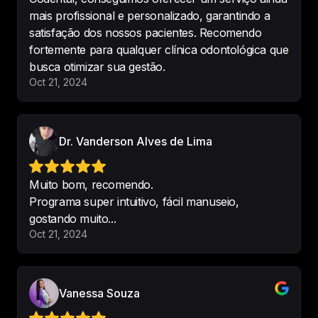
mais profissional e personalizado, garantindo a
satisfação dos nossos pacientes. Recomendo
fortemente para qualquer clínica odontológica que
O software é maravilhoso e fácil 
busca otimizar sua gestão.
de utilizar. O suporte técnico é 
Oct 21, 2024
muito eficiente e super paciente. 
Recomendo demais!
-
comercial og
Dr. Vanderson Alves de Lima
Muito bom, recomendo.
Programa super intuitivo, fácil manuseio,
O 
melhor Software sem sombra de 
gostando muito...
dúvidas
. 
Fácil, intuitivo e a 
Oct 21, 2024
assistência quase que imediata
.
-
Gabriel Vieira da Silva Teixeira
Vanessa Souza