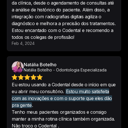
da clínica, desde o agendamento de consultas até
usar, o suporte é SHOW!
a análise de histórico do paciente. Além disso, a
-
Ismael.China
integração com radiografias digitais agiliza o
diagnóstico e melhora a precisão dos tratamentos.
Estou encantado com o Codental e recomendo a
todos os colegas de profissão!
Feb 4, 2024
Muito bom, recomendo.

Programa super intuitivo, fácil 
manuseio, gostando muito...
Natália Botelho
-
Dr. Vanderson Alves de Lima
Natália Botelho - Odontologia Especializada
Eu estou usando a Codental desde o início em que
eu abrir meu consultório.
Estou muito satisfeita
Software extremamente completo! 
com as inovações e com o suporte que eles dão
Sempre inovando, zelando pela 
pra gente
.
experiencia dos clientes.
Tenho meus pacientes organizados e consigo
manter a minha rotina clínica também organizada.
-
Thiago Beltrão
Não troco o Codental .