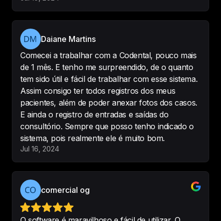
melhor!
-
Rafaeladaluz
Daiane Martins
Comecei a trabalhar com a Codental, pouco mais
de 1 mês. E tenho me surpreendido, de o quanto
A Agenda Codental trás 
soluções 
tem sido útil e fácil de trabalhar com esse sistema.
simples e descomplicadas para o 
Assim consigo ter todos registros dos meus
nosso dia-dia
. 

pacientes, além de poder anexar fotos dos casos.
Os atendentes são solícitos e 
E ainda o registro de entradas e saídas do
prontamente nos ajudam quando 
consultório. Sempre que posso tenho indicado o
precisamos.
sistema, pois realmente ele é muito bom.
-
Dr Alvaro Soares Neto
•
Odontologia
Jul 16, 2024
Soares
comercial og
Estou muito satisfeita com o 
O software é maravilhoso e fácil de utilizar. O