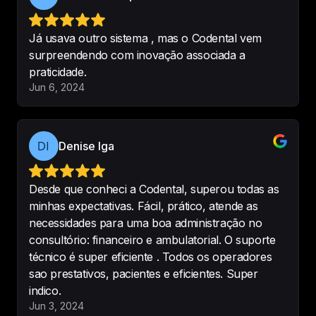
confusa
, possui muitos meios que 
facilitam a minha rotina. eu adoro e 
indico para todos os profissionais.
Já usava outro sistema , mas o Codental vem
surpreendendo com inovação associada a
-
Joyce Venancio
•
@dra.joycevenancio
praticidade.
Jun 6, 2024
ótimo software odontológico, 
Denise Iga
muito intuito, organizado e 
minimalista. TOTALMENTE 
COMPLETO, pode fazer TUDO 
Desde que conheci a Codental, superou todas as
dentro do aplicativo, desde 
minhas expectativas. Fácil, prático, atende as
financeiro até acompanhamento 
necessidades para uma boa administração no
com os pacientes,
consultório: financeiro e ambulatorial. O suporte
-
Matheus Lena
técnico é super eficiente . Todos os operadores
sao prestativos, pacientes e eficientes. Super
indico.
Jun 3, 2024