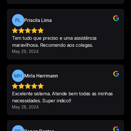
O software tem tudo o que 
preciso, e o suporte é 
maravilhoso, sempre que preciso 
Priscila Lima
de algo, eles respondem 
imediatamente e resolvem. 
Tem tudo que preciso e uma assistência
Recomendo, está facilitando muito 
maravilhosa. Recomendo aos colegas.
a vida no consultório!
May 29, 2024
-
Mayara Samara Silva
Mirla Herrmann
Uso o Codental a anos e só tenho 
elogios. 
Nunca me deixou na mão
Excelente sistema. Atende bem todas as minhas
e está sempre trazendo benefícios 
necessidades. Super indico!!
May 28, 2024
para seus clientes. Programa 
completo e super intuitivo. 
Recomendo para meus colegas.
-
Luana Barros
•