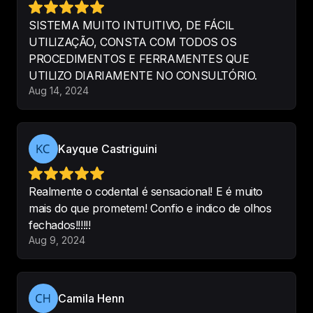
SISTEMA MUITO INTUITIVO, DE FÁCIL
Um sistema intuitivo e muito  
UTILIZAÇÃO, CONSTA COM TODOS OS
simples de usar , bem completo e 
PROCEDIMENTOS E FERRAMENTES QUE
tem tudo que precisamos , Equipe 
UTILIZO DIARIAMENTE NO CONSULTÓRIO.
solicita e sempre resolvem as 
Aug 14, 2024
dúvidas e problemas que 
aparecem .
-
Dra. Erika Danielle Moreira
Kayque Castriguini
Realmente o codental é sensacional! E é muito
mais do que prometem! Confio e indico de olhos
Melhor Sistema Odontológico,
fechados!!!!!!
totalmente intuitivo, facilitou o 
Aug 9, 2024
processo diário da minha clínica
 e 
me mostra os resultados 
diariamente. Super indico.
Camila Henn
-
Rodrigo Valerio
•
Rv Odontologia