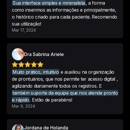
Sua interface simples e minimalista
, a forma
como inserimos as informações e principalmente,
Possuo 2 clinicas e abas eu 
o histórico criado para cada paciente. Recomendo
implantei o sistema Codental, ele é 
sua utilização!
simples de mexer e me traz uma 
Mar 17, 2024
ótima visão tanto para minha 
administração como para agenda 
clinica e prontuário dos pacientes, 
Dra Sabrina Ariele
o app no celular também é ótimo... 
super indico
Muito prático, intuitivo
e auxiliou na organização
-
Avanth Odontologia
de prontuários, que nos permite ter acesso digital ,
agilizando diariamente todos os registros. E
também suporte da equipe que nos atende pronto
e rápido
. Estão de parabéns!
Muito prático, intuitivo
 e auxiliou 
Mar 9, 2024
na organização de prontuários, 
que nos permite ter acesso digital , 
agilizando diariamente todos os 
Jordana de Holanda