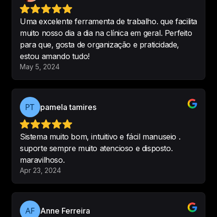
bem intuitiva, consigo me 
organizar bastante com relação 
Uma excelente ferramenta de trabalho. que facilita
aos agendamentos, o suporte bem 
muito nosso dia a dia na clínica em geral. Perfeito
prestativo e solícito para ajudar. 

para que, gosta de organização e praticidade,
Gostei demais!
estou amando tudo!
-
Renato Behrens
May 5, 2024
pamela tamires
Gosto muito do sistema da 
Codental. Prático, simples de 
manusear e fornece muitas 
Sistema muito bom, intuitivo e fácil manuseio .
ferramentas que ajudam demais no 
suporte sempre muito atencioso e disposto.
dia a dia. Uso e indico! Além da 
maravilhoso.
Apr 23, 2024
equipe ser rápida e atenciosa no 
atendimento ao cliente.
-
Vanessa Souza
Anne Ferreira