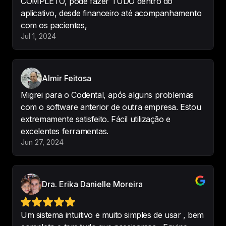
COMPLETO, pode fazer TUDO dentro do
aplicativo, desde financeiro até acompanhamento
com os pacientes,
Estou me adaptando ainda ao 
Jul 1, 2024
sistema, mas já noto várias 
facilidades que o sistema trouxe 
para a rotina do consultório. Adorei 
Almir Feitosa
o recurso de pesquisa de 
satisfação interna.
Migrei para o Codental, após alguns problemas
com o software anterior de outra empresa. Estou
-
Camila Henn
extremamente satisfeito. Fácil utilização e
excelentes ferramentas.
Jun 27, 2024
Adquirimos o software da 
Codental e estamos muitos 
satisfeitos. 
Otimo sistema, facil e 
Dra. Erika Danielle Moreira
pratico
 acesso. Muito bom para o 
dia a dia na clinica. Recomendo 
Um sistema intuitivo e muito simples de usar , bem
muito.