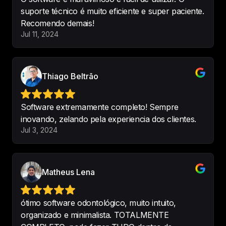
software, além de simples e 
suporte técnico é muito eficiente e super paciente.
prático tem um 
ótimo custo 
Recomendo demais!
benefício
. Atendeu minha 
Jul 11, 2024
necessidade e superou minhas 
expectativas.
-
Andréa Missio Fernandes Scarfon
Thiago Beltrão
Software extremamente completo! Sempre
Uma excelente ferramenta de 
inovando, zelando pela experiencia dos clientes.
trabalho. que facilita muito nosso 
Jul 3, 2024
dia a dia na clínica em geral. 
Perfeito para que, gosta de 
organização e praticidade, estou 
Matheus Lena
amando tudo!
-
Juliane Vieira da Costa
•
Dra. Juliane
ótimo software odontológico, muito intuito,
Vieira da Costa
organizado e minimalista. TOTALMENTE