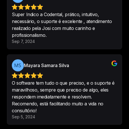
Testei vários sistemas e nenhum 
Super Indico a Codental, prático, intuitivo,
foi tão completo quanto o 
necessário, o suporte é excelente , atendimento
Codental, consegue responder 
realizado pela Josi com muito carinho e
tudo que preciso pra realizar a 
profissionalismo.
gestão da clínica, perfeito.
Sep 7, 2024
-
Joselma
Mayara Samara Silva
Excelente sistema para 
O software tem tudo o que preciso, e o suporte é
agendamentos, controle de 
maravilhoso, sempre que preciso de algo, eles
pagamento, análise de pacientes, 
respondem imediatamente e resolvem.
tem suporte disponível através de 
Recomendo, está facilitando muito a vida no
chats dentro do app. Muito bom!
consultório!
-
Dra Chrys
Sep 5, 2024