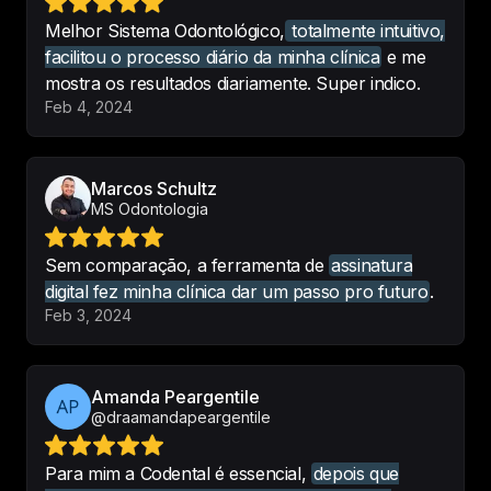
assinatura digital fez minha clínica 
Melhor Sistema Odontológico,
totalmente intuitivo,
dar um passo pro futuro
.
facilitou o processo diário da minha clínica
e me
-
Marcos Schultz
•
MS Odontologia
mostra os resultados diariamente. Super indico.
Feb 4, 2024
Realmente o codental é 
Marcos Schultz
sensacional! E é muito mais do que 
MS Odontologia
prometem! Confio e indico de 
olhos fechados!!!!!!
Sem comparação, a ferramenta de
assinatura
digital fez minha clínica dar um passo pro futuro
.
-
Kayque Castriguini
Feb 3, 2024
Amanda Peargentile
app muito bom! vale super a pena! 
@draamandapeargentile
Consultório muito mais organizado 
e o suporte deles é rapido e 
Para mim a Codental é essencial,
depois que
eficiente.