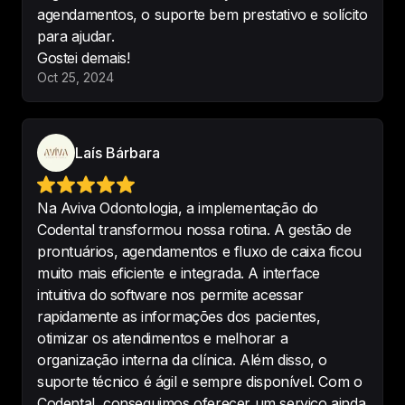
agendamentos, o suporte bem prestativo e solícito
-
Kayque Castriguini
para ajudar.
Gostei demais!
Oct 25, 2024
app muito bom! vale super a pena! 
Consultório muito mais organizado 
Laís Bárbara
e o suporte deles é rapido e 
eficiente.
-
Anne Ferreira
Na Aviva Odontologia, a implementação do
Codental transformou nossa rotina. A gestão de
prontuários, agendamentos e fluxo de caixa ficou
muito mais eficiente e integrada. A interface
intuitiva do software nos permite acessar
Codental facilitou muito minha vida 
rapidamente as informações dos pacientes,
dentro do consultório, com meus 
otimizar os atendimentos e melhorar a
prontuários, receitas, atestado... 
organização interna da clínica. Além disso, o
Super indico!
suporte técnico é ágil e sempre disponível. Com o
-
Dra Sherli Albuquerque
Codental, conseguimos oferecer um serviço ainda