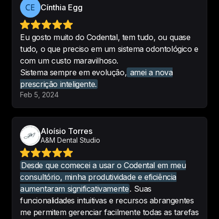
Recomendo aos colegas.
Cínthia Egg
-
Priscila Lima
Eu gosto muito do Codental, tem tudo, ou quase
tudo, o que preciso em um sistema odontológico e
O melhor software de todo o 
com um custo maravilhoso.
mercado sem sombra de dúvidas!! 
Sistema sempre em evolução,
amei a nova
Team fenomenal.
prescrição inteligente.
-
Antônio Calacio
Feb 5, 2024
Software odontológico que uso e 
Aloísio Torres
recomendo!
A&M Dental Studio
-
Ana Paula M Quinteiro
Desde que comecei a usar o Codental em meu
consultório, minha produtividade e eficiência
aumentaram significativamente
. Suas
funcionalidades intuitivas e recursos abrangentes
Depois de muita pesquisa 
me permitem gerenciar facilmente todas as tarefas
finalmente um sistema fácil de 