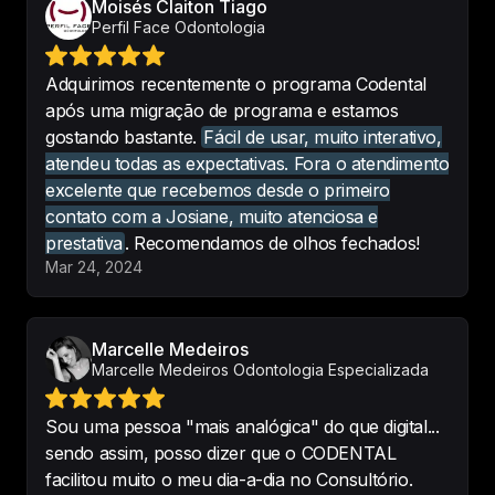
Moisés Claiton Tiago
parte financeira muito interessante 
Perfil Face Odontologia
tenho acesso a dados desde que 
comecei a usar
Adquirimos recentemente o programa Codental
-
Com Centro Odontológico Magalhães
após uma migração de programa e estamos
gostando bastante.
Fácil de usar, muito interativo,
atendeu todas as expectativas. Fora o atendimento
excelente que recebemos desde o primeiro
contato com a Josiane, muito atenciosa e
Super aprovado o sistema 
prestativa
. Recomendamos de olhos fechados!
CODENTAL! 
Facilitou muito minha 
Mar 24, 2024
rotina clínica
. Além de didático, 
tem todas as ferramentas que 
necessito no meu consultório. Não 
Marcelle Medeiros
deixarei mais de usá-lo.

Marcelle Medeiros Odontologia Especializada
Recomendo a todos os colegas.
-
Keyla Querino
•
Arcoclin Odontologia e
Sou uma pessoa "mais analógica" do que digital...
Saúde
sendo assim, posso dizer que o CODENTAL
facilitou muito o meu dia-a-dia no Consultório.