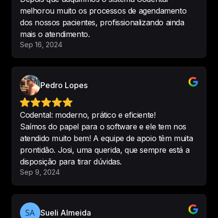
melhorou muito os processos de agendamento
dos nossos pacientes, profissionalizando ainda
mais o atendimento.
Estou testando e é o melhor, indico 
Sep 16, 2024
muito, completo, excelente, 
bem 
simples ate para quem não 
entende muito de informatica
.
Pedro Lopes
-
Sandra Miranda
Codental: moderno, prático e eficiente!
Saímos do papel para o software e ele tem nos
Recomendo muito o software 
atendido muito bem! A equipe de apoio têm muita
Codental pois é um sistema 
prontidão. Josi, uma querida, que sempre está a
completo e que agregou muito no 
disposição para tirar dúvidas.
dia a dia da minha clínica
 e dos 
Sep 9, 2024
profissionais.
-
Flavia Cristine
Sueli Almeida